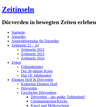
Zeitinseln
Dörverden in bewegten Zeiten erleben
Startseite
Aktuelles
Anmeldeformular für Darsteller
Zeitinseln 22 – 24
Zeitinseln 2022
Zeitinseln 2023
Zeitinseln 2024
Zeiten
Frühmittelalter
Der 30-jährige Krieg
Das 18. Jahrhundert
Ehmken Hoff & Dörverden
Kulturgut Ehmken Hoff
Dörverden
Geschichte Dörverdens
Dörverden – das antike Tulifurdum?
Christianisierung/Kirche
Knoyl und Melkerschepp